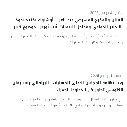
الإثنين, 3 نوفمبر 2025
الفنان والمخرج المسرحي عبد العزيز أوشنوك يكتب: ندوة
“التدبير الجماعي ومداخل التنمية” بأيت أورير.. موضوع كبير
وتنظيم ضعيف وسط مشاحنات واستفزازات
عرفت مدينة آيت أورير يوم أمس تنظيم ندوة فكرية تحت عنوان "التدبير الجماعي
ومداخل التنمية". وكان من المنتظر أن...
السبت, 1 نوفمبر 2025
بعد اتهامه للمجلس الأعلى للحسابات.. البرلماني بنسليمان:
الغلوسي تجاوز كل الخطوط الحمراء
في تطور جديد للسجال المفتوح بين النائب البرلماني والمحامي يونس
بنسليمان، عن حزب التجمع الوطني للأحرار، ورئيس الجمعية المغربية...