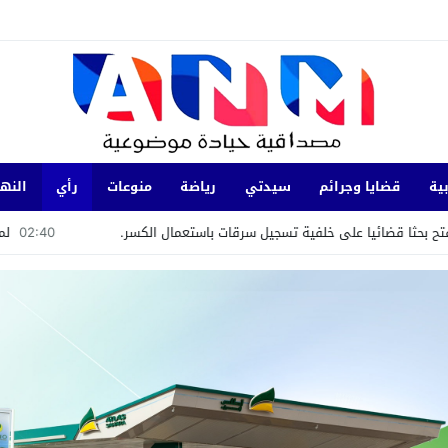
ية
قضايا وجرائم
سيدتي
رياضة
منوعات
رأي
النها
فية تسجيل سرقات باستعمال الكسر.
02:40
لمعيطي يترشح باسم «الحرك