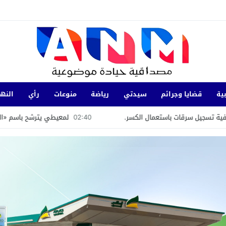
ية
قضايا وجرائم
سيدتي
رياضة
منوعات
رأي
النها
.
02:40
لمعيطي يترشح باسم «الحركة الشعبية» بدائرة المنارة
34