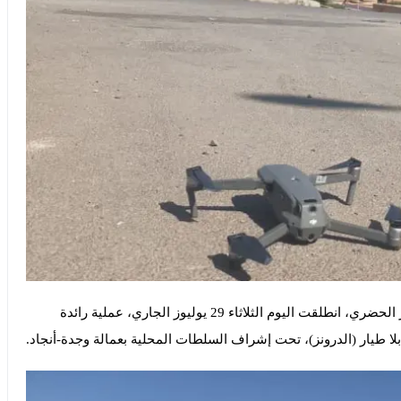
في إطار جهودها الرامية إلى تحديث آليات المراقبة، والتدبير الحضري، انطلقت اليوم الثلاثاء 29 يوليوز الجاري، عملية رائدة
بلا طيار (الدرونز)، تحت إشراف السلطات المحلية بعمالة وجدة-أنجاد.