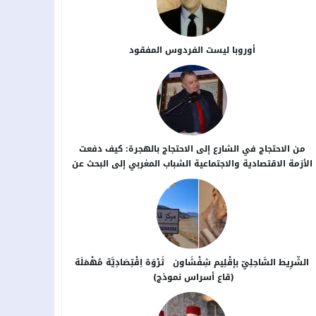
أوروبا ليست الفردوس المفقود
من الاحتجاج في الشارع إلى الاحتجاج بالهجرة: كيف دفعت
الأزمة الاقتصادية والاجتماعية الشباب المغربي إلى البحث عن
بدائل خارج الوطن؟
الشَّرِيط السَّاحِلِيّ بإقْلِيم شِفْشَاون ثَرْوَة اِقْتِصَادِيَّة مُهْمَلَة
(قاع أسراس نموذج)