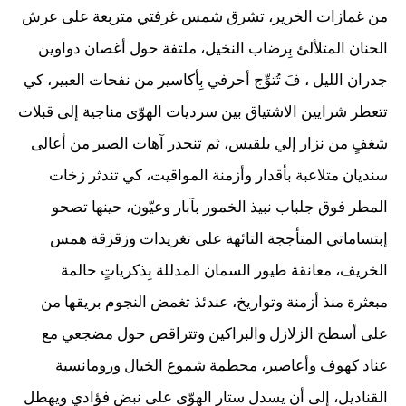
من غمازات الخرير، تشرق شمس غرفتي متربعة على عرش
الحنان المتلألئ بِرضاب النخيل، ملتفة حول أغصان دواوين
جدران الليل ، فَ تُتوِّج أحرفي بِأكاسير من نفحات العبير، كي
تتعطر شرايين الاشتياق بين سرديات الهوّى مناجية إلى قبلات
شغفٍ من نزار إلي بلقيس، ثم تنحدر آهات الصبر من أعالى
سنديان متلاعبة بأقدار وأزمنة المواقيت، كي تندثر زخات
المطر فوق جلباب نبيذ الخمور بآبار وعيّون، حينها تصحو
إبتساماتي المتأججة التائهة على تغريدات وزقزقة همس
الخريف، معانقة طيور السمان المدللة بِذكرياتٍ حالمة
مبعثرة منذ أزمنة وتواريخ، عندئذ تغمض النجوم بريقها من
على أسطح الزلازل والبراكين وتتراقص حول مضجعي مع
عناد كهوف وأعاصير، محطمة شموع الخيال ورومانسية
القناديل، إلى أن يسدل ستار الهوّى على نبض فؤادي ويهطل