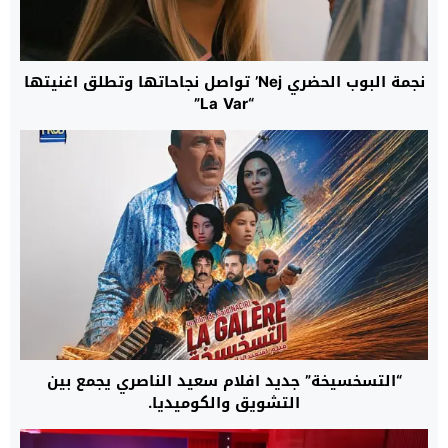
نجمة البوب الحضري Nej’ تواصل نجاحاتها وتطلق اغنيتها
“La Var”
“التسخسيخة” جديد افلام سعيد الناصري يجمع بين
التشويق والكوميديا.