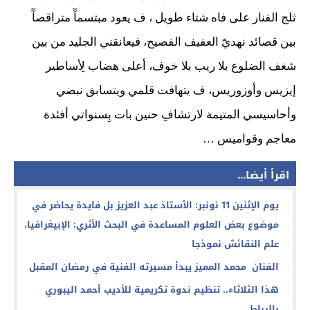
ثلج الفنار على فاه شتاء طويل ، ف يعود مبتسمآٓ متراقصآٓ
بين قصائد نهديّ العفيف الفصيح، فيعانقني الجليد من بين
شغف الضلوع بلا ريب بلا خوف، أعلى هضاب لِأساطير
إيزيس وأوزوريس، ف يتهافت قلمي ويتسابق نبضي
وأحاسيسي المتيمة لارتشافِ حنين بات بِسنواتي أفئدة
معاجم وقواميس …
اقرأ أيضا...
يوم الإثنين 11 نونبر: الأستاذ عبد العزيز بل فايدة يحاضر في
موضوع بعض العلوم المساعدة في البحث الأثري: الإبيغرافيا،
علم النقائش نموذجا
الفنان محمد المميز يبدأ مسيرته الفنية في رمضان المقبل
هذا الثلاثاء.. تنظيم ندوة تكريمية للأديب أحمد اليبوري
بالرباط