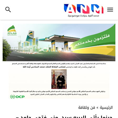
الرئيسية
»
فن وثقافة
حينما يأتي الربيع سرد. منى فتحي حامد –