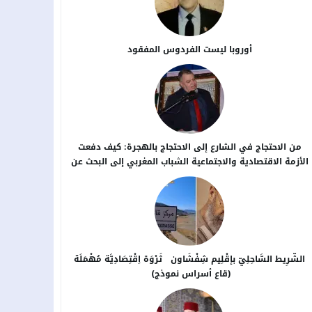
أوروبا ليست الفردوس المفقود
من الاحتجاج في الشارع إلى الاحتجاج بالهجرة: كيف دفعت
الأزمة الاقتصادية والاجتماعية الشباب المغربي إلى البحث عن
بدائل خارج الوطن؟
الشَّرِيط السَّاحِلِيّ بإقْلِيم شِفْشَاون ثَرْوَة اِقْتِصَادِيَّة مُهْمَلَة
(قاع أسراس نموذج)