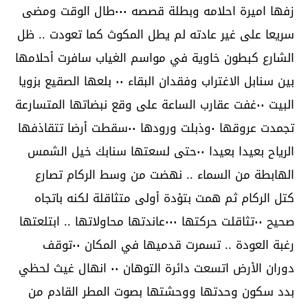
زفها اميرة احلامه وبطلة قصصه ٠٠٠طال الوقت ومضى
سريعا على غير عادته لم يطل المكوث كما تعودت .. ظل
الشارع كبطون خاوية في مواسم الغياب سافرت أحلامها
بين سنابل الاغتراب وفقدان البقاء ٠٠ بلعها الصقيع بزويا
البيت ٠٠غفت عقارب الساعة على وقع نبضاتها المتسارعة
تجمدت عروقها ٠وذبلت ورودها ٠٠سقطت أرضا تتقاذفها
الرياح بعيدا بعيدا ٠٠حتى لسعتها سنابك خيل الشمس
الهابطة من السماء .. نهضت من وسط الركام تصارع
كتل الركام ثم همت بتؤدة أولى متثاقلة لكنه باتجاه
صحيح ٠٠تثاقلت حركتها ٠٠٠عاندتها محاولاتها .. ابتلعتها
رغبة العودة .. تسمرت قدميها في المكان ٠٠توقف
دوران الأرض اتسعت دائرة التوهان ٠٠ انهال غيث لحظي
بدد سكون وحدتها ووحشتها بصوت المطر القادم من