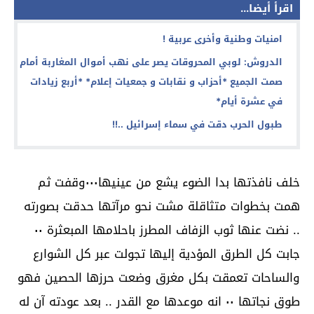
اقرأ أيضا...
امنيات وطنية وأخرى عربية !
الدروش: لوبي المحروقات يصر على نهب أموال المغاربة أمام
صمت الجميع *أحزاب و نقابات و جمعيات إعلام* *أربع زيادات
في عشرة أيام*
طبول الحرب دقت في سماء إسرائيل ..!!
خلف نافذتها بدا الضوء يشع من عينيها٠٠٠وقفت ثم
همت بخطوات متثاقلة مشت نحو مرآتها حدقت بصورته
.. نضت عنها ثوب الزفاف المطرز باحلامها المبعثرة ٠٠
جابت كل الطرق المؤدية إليها تجولت عبر كل الشوارع
والساحات تعمقت بكل مغرق وضعت حرزها الحصين فهو
طوق نجاتها ٠٠ انه موعدها مع القدر .. بعد عودته آن له