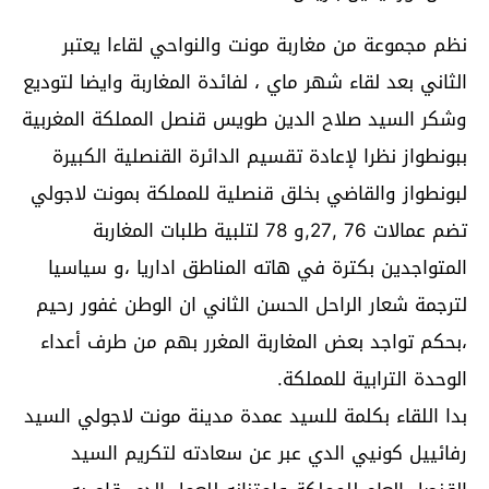
نظم مجموعة من مغاربة مونت والنواحي لقاءا يعتبر
الثاني بعد لقاء شهر ماي ، لفائدة المغاربة وايضا لتوديع
وشكر السيد صلاح الدين طويس قنصل المملكة المغربية
ببونطواز نظرا لإعادة تقسيم الدائرة القنصلية الكبيرة
لبونطواز والقاضي بخلق قنصلية للمملكة بمونت لاجولي
تضم عمالات 76 ,27,و 78 لتلبية طلبات المغاربة
المتواجدين بكترة في هاته المناطق اداريا ،و سياسيا
لترجمة شعار الراحل الحسن الثاني ان الوطن غفور رحيم
،بحكم تواجد بعض المغاربة المغرر بهم من طرف أعداء
الوحدة الترابية للمملكة.
بدا اللقاء بكلمة للسيد عمدة مدينة مونت لاجولي السيد
رفائييل كونيي الدي عبر عن سعادته لتكريم السيد