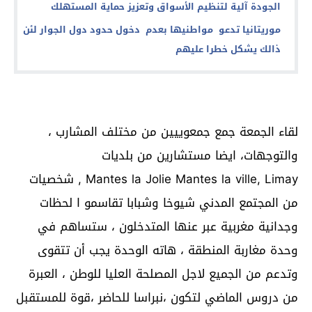
الجودة آلية لتنظيم الأسواق وتعزيز حماية المستهلك
موريتانيا تدعو مواطنيها بعدم دخول حدود دول الجوار لئن
ذالك يشكل خطرا عليهم
لقاء الجمعة جمع جمعوييين من مختلف المشارب ،
والتوجهات، ايضا مستشارين من بلديات
Mantes la Jolie Mantes la ville, Limay , شخصيات
من المجتمع المدني شيوخا وشبابا تقاسمو ا لحظات
وجدانية مغربية عبر عنها المتدخلون ، ستساهم في
وحدة مغاربة المنطقة ، هاته الوحدة يجب أن تتقوى
وتدعم من الجميع لاجل المصلحة العليا للوطن ، العبرة
من دروس الماضي لتكون ،نبراسا للحاضر ،قوة للمستقبل