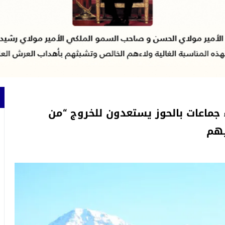
اء جماعات بالحوز يستعدون للخروج “من
يهم