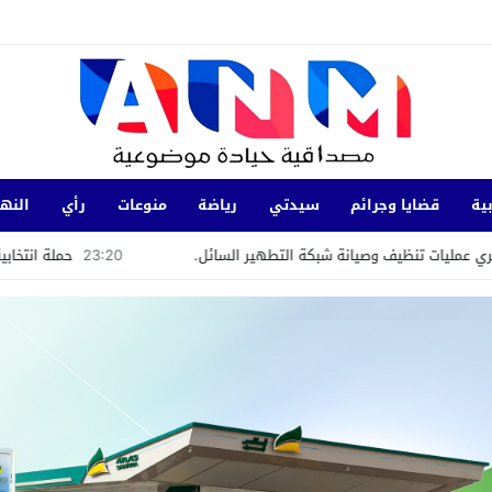
ية
قضايا وجرائم
سيدتي
رياضة
منوعات
رأي
النها
وصيانة شبكة التطهير السائل.
23:20
حملة انتخابية سابقة لأوانها؟ 