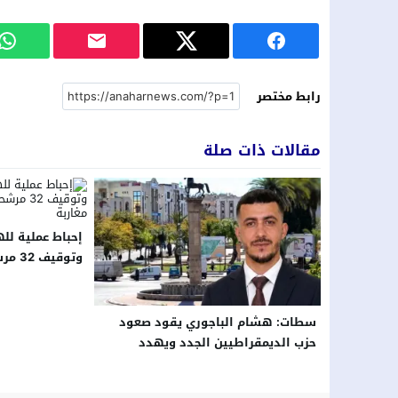
رابط مختصر
مقالات ذات صلة
إحباط عملية لل
وتوقي
مواطنين مغاربة
سطات: هشام الباجوري يقود صعود
حزب الديمقراطيين الجدد ويهدد
توازنات الأحزاب التقليدية بالإقليم