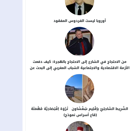
أوروبا ليست الفردوس المفقود
من الاحتجاج في الشارع إلى الاحتجاج بالهجرة: كيف دفعت
الأزمة الاقتصادية والاجتماعية الشباب المغربي إلى البحث عن
بدائل خارج الوطن؟
الشَّرِيط السَّاحِلِيّ بإقْلِيم شِفْشَاون ثَرْوَة اِقْتِصَادِيَّة مُهْمَلَة
(قاع أسراس نموذج)