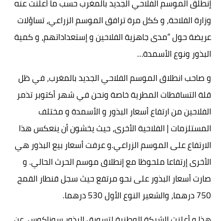
إنطلق الموسم الفلاحي الجديد بالمغرب حسب ما أعلنت عنه
وزارة الفلاحة، و ككل مرة ترافق الموسم الزراعي، تساؤلات
عريضة حول “مدى جاهزية الفلاحين و إستعداداتهم، و كمية
البذور ونوع الأسمدة…
و صاحب انطلاق الموسم الفلاحي الجديد بالمغرب، في ظل
قلة التساقطات المطرية خاصة ونحن في شهر أكتوبر تذمر
الفلاحين من ارتفاع أسعار البذور و الأسمدة و مختلف
المستلزمات | الفلاحية الأخرى، حيث يخشون أن ينعكس هذا
الارتفاع على الموسم الزراعي.و عرفت أسعار بيع البذور هي
الأخرى إرتفاعا ملحوظا مع إنطلاق موسم الحرث الحالي. و
صارت أسعار البذور على نحو مرتفع حيث سجل قنطار القمح
750 درهما، والشعير النوع الأول 530 درهما.
هذا و أعلنت الشركة الوطنية لتسويق البذور سوناكوس، عن