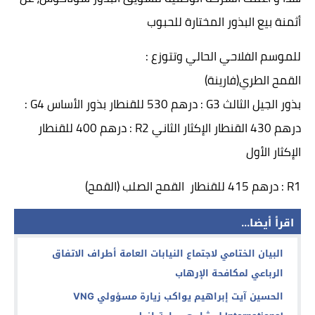
أثمنة بيع البذور المختارة للحبوب
للموسم الفلاحي الحالي وتتوزع :
القمح الطري(فارينة)
بذور الجيل الثالث G3 : درهم 530 للقنطار بذور الأساس G4 :
درهم 430 القنطار الإكثار الثاني R2 : درهم 400 للقنطار
الإكثار الأول
R1 : درهم 415 للقنطار القمح الصلب (القمح)
اقرأ أيضا...
البيان الختامي لاجتماع النيابات العامة أطراف الاتفاق
الرباعي لمكافحة الإرهاب
الحسين آيت إبراهيم يواكب زيارة مسؤولي VNG