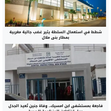
شطط في استعمال السلطة يثير غضب جالية مغربية
بمطار بني ملال
فاجعة بمستشفى ابن امسيك.. وفاة جنين تُعيد الجدل