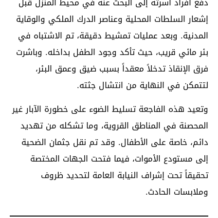
دفع أفراد أسرته إلى البحث عنه في محيط المنزل قبل
إشعار السلطات المحلية وعناصر الدرك الملكي والوقاية
المدنية. وبعد عمليات تمشيط دقيقة، تم الاشتباه في
بئر مائي قريب، حيث تأكد وجود الطفل بداخله. وباشرت
فرق الإنقاذ تدخلاً معقداً بسبب ضيق وعمق البئر،
لتتمكن في النهاية من انتشال جثته.
وتعيد هذه الفاجعة تسليط الضوء على خطورة الآبار غير
المحصنة في المناطق القروية، وما تشكله من تهديد
دائم، خاصة على الأطفال. وقد تم نقل جثمان الضحية
إلى مستودع الأموات، فيما فتحت الجهات المختصة
تحقيقاً تحت إشراف النيابة العامة لتحديد ظروف
وملابسات الحادث.