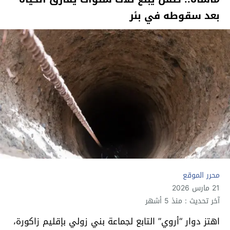
بعد سقوطه في بئر
محرر الموقع
21 مارس 2026
آخر تحديث : منذ 5 أشهر
اهتز دوار “أروي” التابع لجماعة بني زولي بإقليم زاكورة،