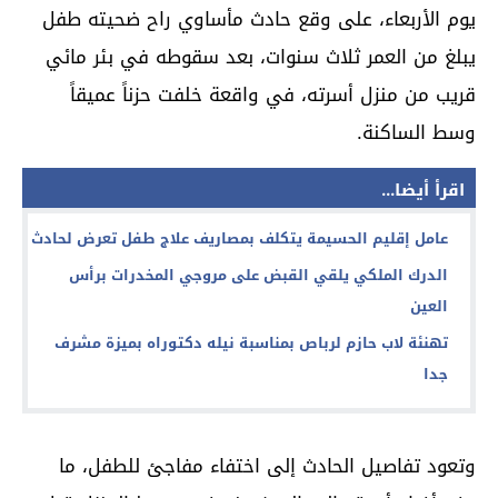
يوم الأربعاء، على وقع حادث مأساوي راح ضحيته طفل
يبلغ من العمر ثلاث سنوات، بعد سقوطه في بئر مائي
قريب من منزل أسرته، في واقعة خلفت حزناً عميقاً
وسط الساكنة.
اقرأ أيضا...
عامل إقليم الحسيمة يتكلف بمصاريف علاج طفل تعرض لحادث
الدرك الملكي يلقي القبض على مروجي المخدرات برأس
العين
تهنئة لاب حازم لرباص بمناسبة نيله دكتوراه بميزة مشرف
جدا
وتعود تفاصيل الحادث إلى اختفاء مفاجئ للطفل، ما