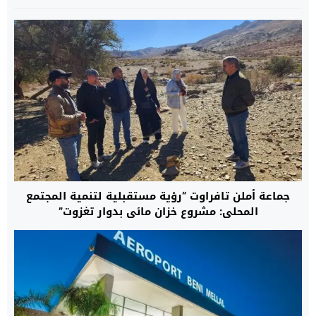
جماعة أملن تافراوت “رؤية مستقبلية لتنمية المجتمع
المحلي: مشروع خزان مائي بدوار تغزوت”