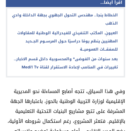
اقرأ أيضا...
الخطاط ينجا.. مهندس التحول الجهوي بجهة الداخلة وادي
الذهب
العيونِ. المكتب التنفيذي للفيدرالية الوطنية للمقاولات
المهنيين ينظم يومًا دراسيًا حـول المرســوم الجــديد
للصفقـــات العموميـــة
بعد سنوات من الفوضى* والمحسوبية داخل قسم الاخبار..
تغييرات في المناصب لإعادة الاستقرار لقناة Medi1 Tv
وفي هذا السياق، تتجه أصابع المساءلة نحو المديرية
الإقليمية لوزارة التربية الوطنية بالحوز، باعتبارها الجهة
المشرفة على تتبع مشاريع البنيات التحتية التعليمية
بالإقليم. فتعثر المشروع، رغم استكمال شروطه الأولية،
يضع المدير الإقليمي أمام مسؤولية توضيح ملابساته