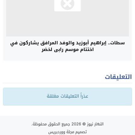
سطات.. إبراهيم أبوزيد والوفد المرافق يشاركون في
اختتام موسم رابي لخضر
التعليقات
عذراً التعليقات مغلقة
النهار نيوز
© 2026 جميع الحقوق محفوظة.
تصميم
مجلة ووردبريس