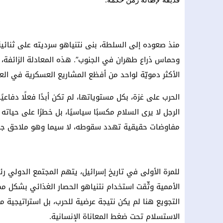
قذيفة لإطالة زمن حكمه.
منذ صعوده إلى السلطة، بنى نتنياهو سرديته على ثنائية ا
وحماس ذراع طهران في الجنوب”. هذه المعادلة الزائفة، 
الأكثر دمويّة لواحد من أفظع المشاريع العسكرية في الع
الحرب على غزة، بكل مستوياتها، لم تكن أبدًا فعلًا دفاع
الرجل لا يرى السلام مكسبًا سياسيًا، بل خطرًا على حيات
مفاوضات حقيقية تهدد سقوطه، لا سيما وهو ملاحق جنائي
للمرة الأولى في تاريخ إسرائيل، يتهم المجتمع الدولي ر
الأممية وثّقت استخدام نتنياهو الحصار الغذائي بشكل مم
التجويع هنا لم يكن نتيجة عرضية للحرب، بل استراتيجية 
الاستسلام تحت ضغط المعاناة الإنسانية.