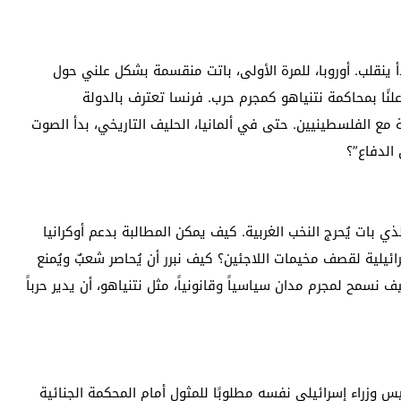
دأ ينقلب. أوروبا، للمرة الأولى، باتت منقسمة بشكل علني حول
 علنًا بمحاكمة نتنياهو كمجرم حرب. فرنسا تعترف بالدولة
مع الفلسطينيين. حتى في ألمانيا، الحليف التاريخي، بدأ الصوت
الدفاع”؟
ذي بات يُحرج النخب الغربية. كيف يمكن المطالبة بدعم أوكرانيا
ئيلية لقصف مخيمات اللاجئين؟ كيف نبرر أن يُحاصر شعبٌ ويُمنع
 نسمح لمجرم مدان سياسياً وقانونياً، مثل نتنياهو، أن يدير حرباً
يس وزراء إسرائيلي نفسه مطلوبًا للمثول أمام المحكمة الجنائية