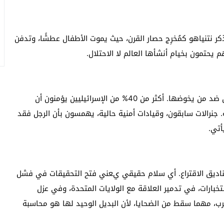
ذكر نتنياهو كمُخرِج حصار القرن، حيث يموت الأطفال عطشًا، وتدفن
يحتمون بخيام أنشأها العالم لا الاحتلال.
داخل إسرائيل، لم تعد المعارضة تصرخ ضد الحرب فقط، بل ضد من يخوضها. أكثر من 40% من الإسرائيليين يؤمنون أن
ة. جنرالات سابقون، وقيادات أمنية حالية، يهمسون بأن الرجل فقد
أتي.
اديق الاقتراع. أي سلام حقيقي يعني فتح التحقيقات في فشل
خبارات، في تدمير العلاقة مع الولايات المتحدة، وفي عزل
حرب، مهما سقط من الضحايا، لأن البديل الوحيد لها هو محاسبة