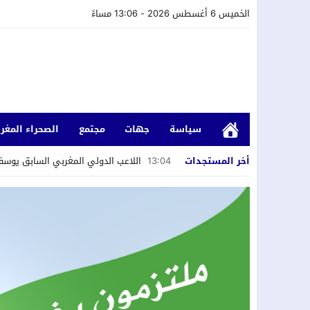
الخميس 6 أغسطس 2026 - 13:06 مساءً
سياسة
جهات
مجتمع
الصحراء المغرب
أخر المستجدات
13:04
اللاعب الدولي المغربي السابق يوسف ا
12:55
المختبر الوطني للشرطة العلمية والتقنية
12:51
أزمة سبتة ومستقبل بيدرو سانشيز داخل
00:48
إحباط تهريب 350 كيلوغرامًا من الشيرا بميناء طنجة المتوسط
21:01
الفضاء الإقليمي للجمعيات في محطته ا