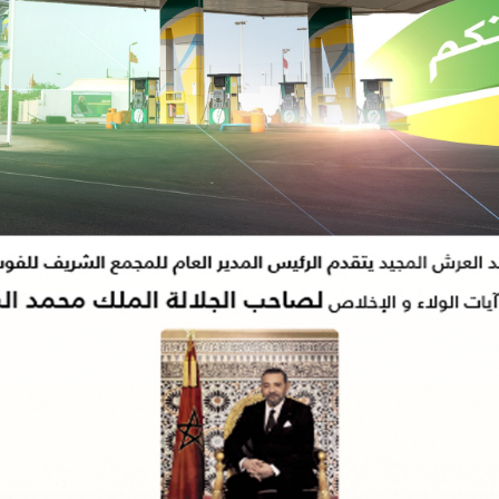
ازن إلى بناء السيادة الاستراتيجية: المغرب ورهان الحاضر والمستقبل
عية والطرد والتسريح.. حراس الأمن الخاص يحتجون أمام وزارة الصحة.
ذكرى الأولى لانتقال القطب الرباني مولاي جمال الدين القادري البودشيشي بمدا