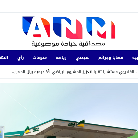
ية
قضايا وجرائم
سيدتي
رياضة
منوعات
رأي
النها
لقاديوي مستشارا تقنيا لتعزيز المشروع الرياضي لأكاديمية ريال المغرب.
 التابع يحصل على شهادة الاعتماد والمطابقة والجودة بالمعيار الدوليISO/CEI.
 الاتحاد الأوروبي
12:15
إقبال غير مسبوق للشباب البلجيكي على الخدمة العس
21:53
فيديو يوثق ابتزاز سائحين يطيح بمشتبه فيه في
لآخيرة من سلسلة اللقاءات التشاورية مع الفضاءات الجمعوية بالإقليم