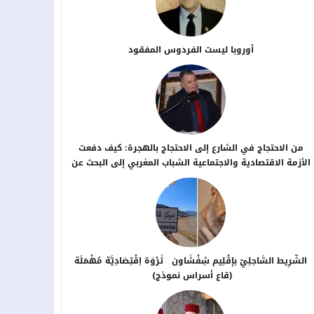
أوروبا ليست الفردوس المفقود
من الاحتجاج في الشارع إلى الاحتجاج بالهجرة: كيف دفعت
الأزمة الاقتصادية والاجتماعية الشباب المغربي إلى البحث عن
بدائل خارج الوطن؟
الشَّرِيط السَّاحِلِيّ بإقْلِيم شِفْشَاون ثَرْوَة اِقْتِصَادِيَّة مُهْمَلَة
(قاع أسراس نموذج)