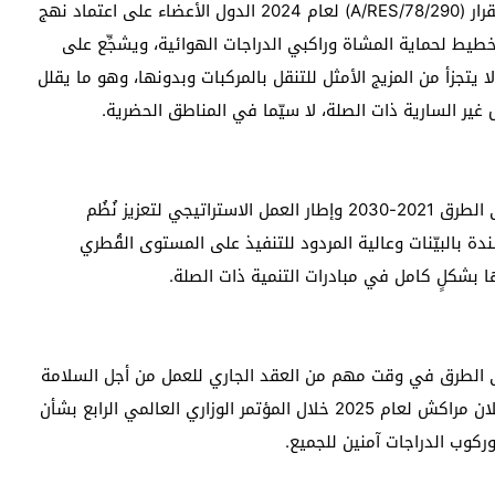
المتحدة. ويحثُّ كلٌّ من القرار (A/74/L.86) لعام 2020 والقرار (A/RES/78/290) لعام 2024 الدول الأعضاء على اعتماد نهج
التخطيط لحماية المشاة وراكبي الدراجات الهوائية، ويشجِّع على
 يتجزأ من المزيج الأمثل للتنقل بالمركبات وبدونها، وهو ما يقلل
غير السارية ذات الصلة، لا سيّما في المناطق الحضرية.
وتقترح الخطة العالمية لعَقد العمل من أجل السلامة على الطرق 2021-2030 وإطار العمل الاستراتيجي لتعزيز نُظُم
 بالبيّنات وعالية المردود للتنفيذ على المستوى القُطري
 بشكلٍ كامل في مبادرات التنمية ذات الصلة.
لى الطرق في وقت مهم من العقد الجاري للعمل من أجل السلامة
على الطرق. وجاء ذلك في أعقاب إقرار الدول الأعضاء لإعلان مراكش لعام 2025 خلال المؤتمر الوزاري العالمي الرابع بشأن
وركوب الدراجات آمنين للجميع.