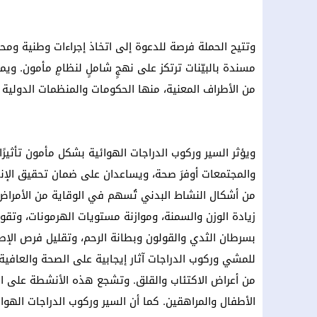
وتتيح الحملة فرصة للدعوة إلى اتخاذ إجراءات وطنية ومحل
مسندة بالبيّنات ترتكز على نهجٍ شاملٍ لنظامٍ مأمون. ويم
من الأطراف المعنية، منها الحكومات والمنظمات الدولية
ويؤثر السير وركوب الدراجات الهوائية بشكل مأمون تأثي
والمجتمعات أوفرَ صحة، ويساعدان على ضمان تحقيق الإن
من أشكال النشاط البدني تُسهم في الوقاية من الأمراض 
زيادة الوزن والسمنة، وموازنة مستويات الهرمونات، وتقوي
بسرطان الثدي والقولون وبطانة الرحم، وتقليل فرص الإص
للمشي وركوب الدراجات آثار إيجابية على الصحة والعافي
من أعراض الاكتئاب والقلق. وتشجع هذه الأنشطة على ال
الأطفال والمراهقين. كما أن السير وركوب الدراجات الهوا