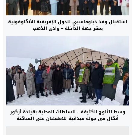
استقبال وفد دبلوماسيي للدول الإفريقية الأنگلوفونية
بمقر جهة الداخلة – وادي الذهب
وسط الثلوج الكثيفة… السلطات المحلية بقيادة أزگور
أنگال في جولة ميدانية للاطمئنان على الساكنة