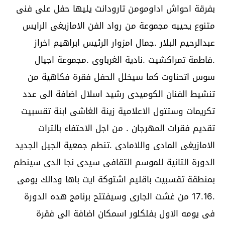
بفرقة احواش اداومومن تارودانت يليها حفل على فنى
متنوع يحييه مجموعة من رواد الفن الامازيغى الرايس
عبدالرحيم البلار .جمال امزوار الرئيس ابراهيم اخراز
.فاطمة تمراكشيت .نادية الغرباوى .مجموعة اجيال
سوس اتحناوت كما سيخلل الحفل فقرة فكاهية من
تنشيط الفنان الكوميدى رشيد اسلال اضافة الى عدد
تكريمات وستتول الاعلامية زينة الغاشى ابنة تقسبيت
تقديم فقرات المهرجان . من اجل الاحتفاء بالترات
الامازيغى المادى واللامادى .تنطم جمعية الجيل الجديد
الدورة التانية للموسم التقافى سيدى نجا الدى سينطم
بمنطقة تقسبيت باقليم اشتوكة ايت باها ودالك يومى
.17.16 من غشت الجارى وسيفتتح برنامج هده الدورة
فى يومه الاول بفلكلور اسمكان اضافة الى فقرة