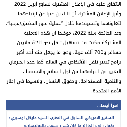
الاتفاق عليه في الإعلان المشترك لسابع أبريل 2022
وأبرز الإعلان المشترك أن البلدين عبرا عن ارتياحهما
لتعاونهما وتنسيقهما خلال “عملية عبور المضيق/مرحبا”،
بعد الجائحة سنة 2022، موضحا أن هذه العملية
المشتركة مكنت من تسهيل تنقل نحو ثلاثة ملايين
مسافر و700 ألف عربة، وهو ما يجعل منه أحد أكبر
برامج تدبير تنقل الأشخاص في العالم كما جدد الطرفان
التعبير عن التزامهما من أجل السلام والاستقرار،
والتنمية المستدامة، وحقوق الانسان، ولاسيما في إطار
الأمم المتحدة.
اقرأ أيضا...
السفير الامريكي السابق في المغرب السيد مايكل اوسيري :
يقول : لولا الجزائر ما كان شيء يسمى بالبوليساريو