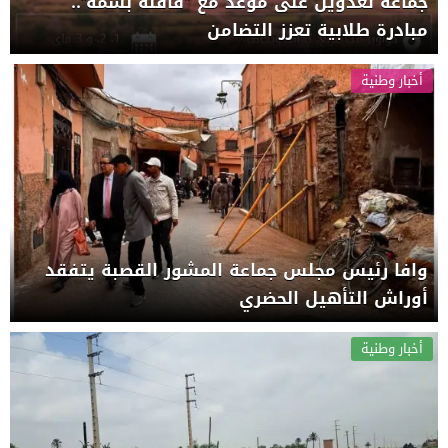
جماعة تغدوين على موعد مع “قافلة بسمة”..
مبادرة طلابية تعزز التضامن
أخبار وطنية
وافا رئيس مجلس جماعة المشور القصبة يتفقد
أوراش التأهيل الحضري
أخبار وطنية