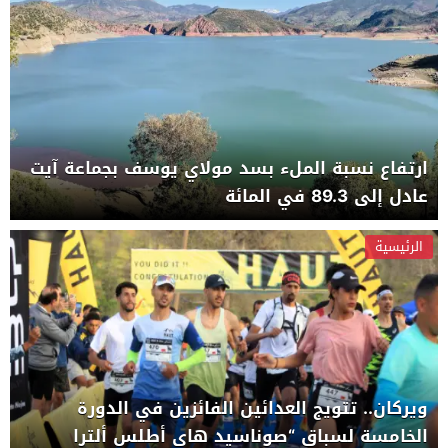
ارتفاع نسبة الملء بسد مولاي يوسف بجماعة آيت
عادل إلى 89.3 في المائة
الرئيسية
ويركان.. تتويج العدائين الفائزين في الدورة
الخامسة لسباق “صوناسيد هاي أطلس ألترا