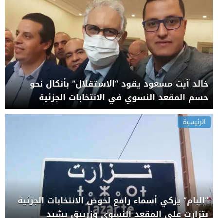
خالد آيت مسعود يقود “الاستقلال” بأنكال نحو
حسم المقعد النسوي في الانتخابات الجزئية
الرئيسية
“البام” يزكي أسماء رافع لخوض الانتخابات الجزئية
بتزارت على المقعد النسوي وزريبق يشيد