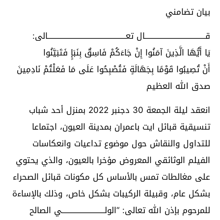
بيان تضامني
قـــــــــــــــــــــــــــــــــــــــــال تعـــــــــــــــــــــــــــــــــــــــــــــــــــــالى:
يَا أَيُّهَا الَّذِينَ آمَنُوا إِنْ جَاءَكُمْ فَاسِقٌ بِنَبَإٍ فَتَبَيَّنُوا
أَنْ تُصِيبُوا قَوْمًا بِجَهَالَةٍ فَتُصْبِحُوا عَلَى مَا فَعَلْتُمْ نَادِمِينَ
صدق الله العظيم
انعقد ليلة الجمعة 30 دجنبر 2022 بمنزل أحد شباب
تنسيقية قبائل ايت باعمران بمدينة العيون، اجتماعا
للتداول والنقاش حول موضوع تداعيات وانعكاسات
الفيلم الوثائقي المعروض مؤخرا بالعيون، والذي يحتوي
على مغالطات تمس بالأساس كل مكونات قبائل الصحراء
بشكل عام، وقبيلة الركيبات بشكل خاص، وذلك بالإساءة
للمرحوم بإذن الله تعالى: “الولـــــــــــــــــــــــــــــي الصالح