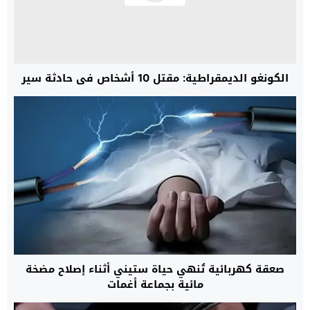
الكونغو الديمقراطية: مقتل 10 أشخاص في حادثة سير
صعقة كهربائية تُنهي حياة ستيني أثناء إصلاح مضخة
مائية بجماعة أغمات