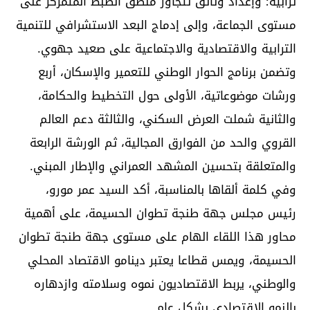
ترابية؛ وإعداد وثائق تتجاوز منطق الضبط المتمركز على
مستوى الجماعة، وإلى إدماج البعد الاستشرافي للتنمية
الترابية والاقتصادية والاجتماعية على صعيد جهوي.
وتضمن برنامج الحوار الوطني للتعمير والإسكان، أربع
ورشات موضوعاتية، الأولى حول التخطيط والحكامة،
والثانية شملت العرض السكني، والثالثة دعم العالم
القروي والحد من الفوارق المجالية، ثم الورشة الرابعة
والمتعلقة بتحسين المشهد العمراني والإطار المبني.
وفي كلمة ألقاها بالمناسبة، أكد السيد عمر مورو،
رئيس مجلس جهة طنجة تطوان الحسيمة، على أهمية
محاور هذا اللقاء الهام على مستوى جهة طنجة تطوان
الحسيمة، ويمس قطاعا يعتبر دينامو الاقتصاد المحلي
والوطني، يربط الاقتصاديون نموه وسلامته وازدهاره
بالنمو الاقتصادي بشكل عام.