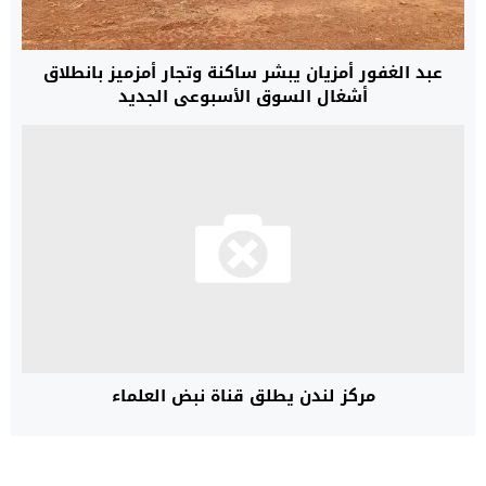
عبد الغفور أمزيان يبشر ساكنة وتجار أمزميز بانطلاق
أشغال السوق الأسبوعي الجديد
مركز لندن يطلق قناة نبض العلماء