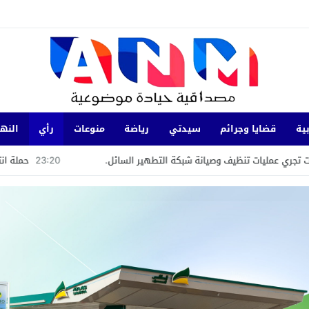
ية
قضايا وجرائم
سيدتي
رياضة
منوعات
رأي
النها
ف وصيانة شبكة التطهير السائل.
23:20
حملة انتخابية سابقة لأوانها