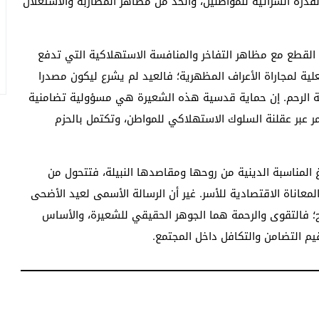
القدرة الشرائية للمواطنين، والحد من مظاهر المضاربة والاستغلال
القطع مع مظاهر التفاخر والمنافسة الاستهلاكية التي تدفع
لية لمجاراة الأعراف المظهرية؛ فالعيد لم يشرع ليكون مصدرا
لة الرحم. إن حماية قدسية هذه الشعيرة هي مسؤولية تضامنية
مر عبر عقلنة السلوك الاستهلاكي للمواطن، وتكتمل بالحزم
المناسبة الدينية من روحها ومقاصدها النبيلة، فتتحول من
عاناة الاقتصادية للأسر. غير أن الرسالة الأسمى لعيد الأضحى
ح؛ فالتقوى والرحمة هما الجوهر الحقيقي للشعيرة، والأساس
يم التضامن والتكافل داخل المجتمع.