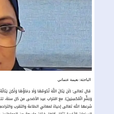
الباحثة: نعيمة عتماني
قال تعالى: ﴿لَن يَنَالَ اللَّهَ لُحُومُهَا وَلَا دِمَاؤُهَا وَلَٰكِن يَنَالُهُ التَّ
وَبَشِّرِ الْمُحْسِنِينَ﴾. مع اقتراب عيد الأضحى من كل سنة
شرعها الله تعالى إحياءً لمعاني الطاعة والتقرب والتراح