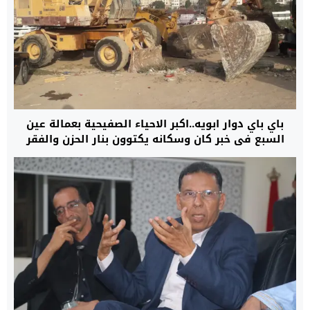
باي باي دوار ابويه..اكبر الاحياء الصفيحية بعمالة عين
السبع في خبر كان وسكانه يكتوون بنار الحزن والفقر
والتهميش