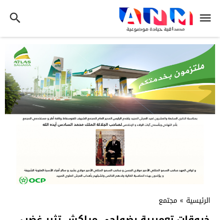
الرئيسية
»
مجتمع
خروقات تعميرية بضواحي مراكش تثير غضب