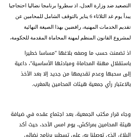
التصعيد ضد وزارة العدل، اذ سطروا برنامجا نضاليا احتجاجيا
يبدأ يوم غد الثلاثاء 6 يناير بالتوقف الشامل للمحامين عن
تقديم الخدمات المهنية، رافضين بهذا الصيغة النهائية
لمشروع القانون المنظم لمهنة المحاماة المقدمة للحكومة،
اذ تضمنت حسب ما وصفه بلاغها “مساسا خطيرا
باستقلال مهنة المحاماة ومبادئها الأساسية”، داعية
إلى سحبها وعدم تقديمها من جديد إلا بعد الأخذ
بالاعتبار رأي جمعية هيئات المحامين بالمغرب.
وجاء قرار مكتب الجمعية، بعد اجتماع عقده في ضيافة
هيئة المحامين بمراكش، يوم امس الأحد، حيث أكد
البلاغ، الذي توصلنا به، على تسطير برنامج نضالي