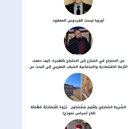
أوروبا ليست الفردوس المفقود
من الاحتجاج في الشارع إلى الاحتجاج بالهجرة: كيف دفعت
الأزمة الاقتصادية والاجتماعية الشباب المغربي إلى البحث عن
بدائل خارج الوطن؟
الشَّرِيط السَّاحِلِيّ بإقْلِيم شِفْشَاون ثَرْوَة اِقْتِصَادِيَّة مُهْمَلَة
(قاع أسراس نموذج)