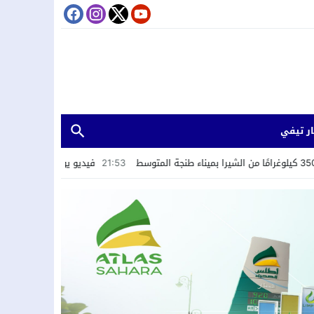
ر تيفي
21:53
فيديو يوثق ابتزاز سائحين يطيح بمشتبه فيه ف