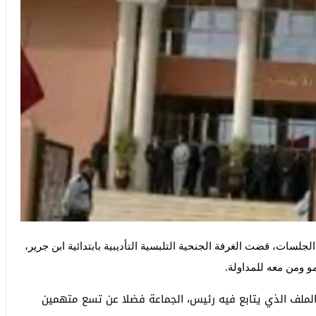
جلسات، قضت الغرفة الجنحية التلبسية التأديبية بابتدائية ابن جرير،
ق بالحكم في هذا الملف الذي يتابع فيه رئيس، الجماعة فضلا عن تسع متهمين