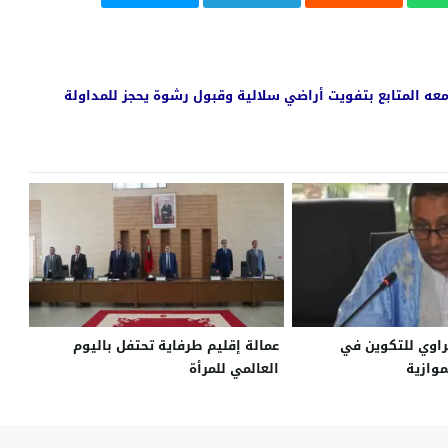
عه المتابع بتفويت أراضي سلالية وقبول رشوة يحجز للمداولة
اوي للتكوين في
عمالة إقليم طرفاية تحتفل باليوم
موازية
العالمي للمرأة