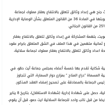
اث جنح هي إعداد وثائق تتعلق بالانتفاع بعقار مملوك لجماعة
سلالية، والنصب، وقبول رشوة، المنصوص عليها وعلى عقوبتها في المادة 36 من القانون المتعلق بشأن الوصاية الإدارية
يت، بتهمة المشاركة في إعداد وثائق تتعلق بالانتفاع بعقار
ع ثمانية متهمين في هذا الملف في الشق المتعلق بابرام عقود
نحة اعداد وثائق تتعلق بالانتفاع بعقار مملوك لجماعة سلالية،
فية شكاية تقدم بها خمسة أعضاء بمجلس جماعة آيت حمّو، في
ية المسماة “دراع المناح ” بمزارع دوار السمارة، التي تتجاوز
وكان المشتكون اكدوا بأن شخصا من ذوي الحقوق السلالية، حصل على شهادة إدارية (شهادة الاستغلال)، بتاريخ 8 يناير
وايضا من قبل نائب واحد للجماعة السلالية ايت حمو، قبل أن يقوم،