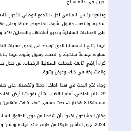
آخرين في حالة سراح.
ويتابع الرئيس، المنتمي لحزب التجمع الوطني للأحرار بثل
على الجماعات السلالية وتدبير أملاكها، والفصلين 540 و251 من القانون الجنائي.
فيما يتابع (السمسار) الذي توسط في إحدى عمليات التفو
مملوك لجماعة سلالية، و النصب، وقبول رشوة، فيما يتاب
كراء أراضٍي تابعة للجماعة السلالية الركيبات، من خلال ج
والمشاركة في ذلك، وعرض رشوة.
وجاء فتح البحث في هذا الملف، جملة وتفصيلا، على خل
29 يناير الماضي، أمام القضاء، بشأن تفويت الأرض الفلاح
مساحتها 8 هكتارات، تحت مسمى “عقد كراء”، متهمين رئيس الجماعة بالمصادقة على تصحيح إمضاء العقد المذكور.
2024، جرى التأشير عليها من طرف قائد قيادة بوشان 