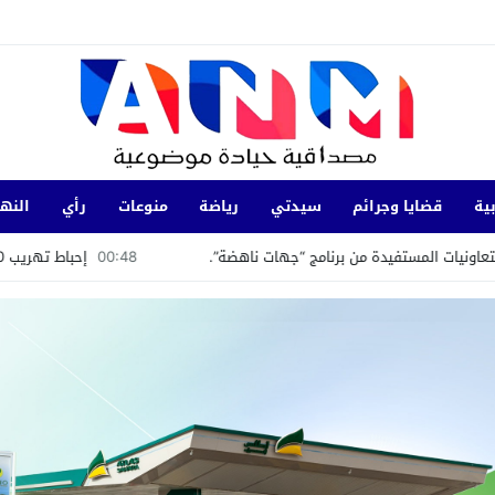
ية
قضايا وجرائم
سيدتي
رياضة
منوعات
رأي
النها
 برنامج “جهات ناهضة”.
00:48
إحباط تهريب 350 كيلوغرامًا من الشيرا بميناء طنجة المتوسط