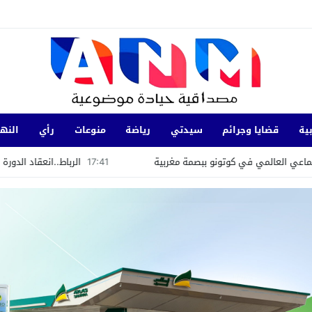
ية
قضايا وجرائم
سيدتي
رياضة
منوعات
رأي
النها
وتونو ببصمة مغربية
17:41
الرباط..انعقاد الدورة الأولى للجنة دعم رقمن