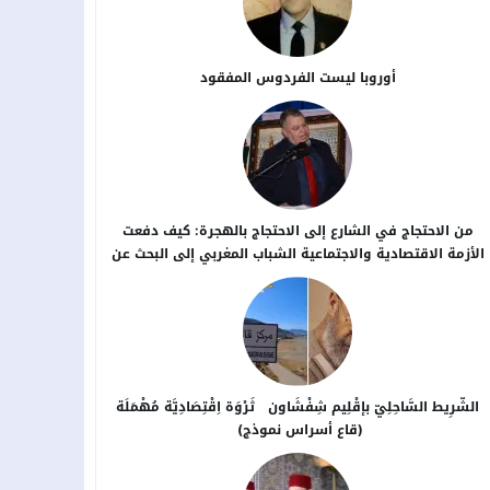
أوروبا ليست الفردوس المفقود
من الاحتجاج في الشارع إلى الاحتجاج بالهجرة: كيف دفعت
الأزمة الاقتصادية والاجتماعية الشباب المغربي إلى البحث عن
بدائل خارج الوطن؟
الشَّرِيط السَّاحِلِيّ بإقْلِيم شِفْشَاون ثَرْوَة اِقْتِصَادِيَّة مُهْمَلَة
(قاع أسراس نموذج)