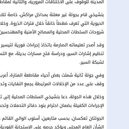
المدينة للوقوف على الاختناقات المرورية، والثانية لمقاط
بنشيخي قام بجولة غير معلنة بمداخل مراكش، خاصة تلك ال
الحيوية التي تعرف ضغطاً خانقاً خلال فترات الذروة. وخ
شروحات السلطات المحلية والمصالح الأمنية والمهندسين 
وقد أصدر تعليماته الصارمة باتخاذ إجراءات فورية لتيسير 
تنظيم إشارات السير، ودراسة فتح مسارات بديلة، مع التسر
لشبكة السير.
وفي جولة ثانية شملت بعض أحياء مقاطعة المنارة، أعرب
وقف على عدد من الإخلالات المرتبطة بجمع النفايات وتدبي
وخلال هذه الجولة، دعا بنشيخي السلطات المحلية إلى تش
الإجراءات الكفيلة بضمان احترام بنود دفاتر التحملات وتح
الجولتان تعكسان، بحسب متابعين، أسلوب الوالي القائم على
الشأن العام المحلي ويؤكد حرصه على الاستجابة الفورية ل