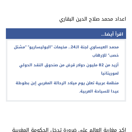
اعداد محمد صلاح الدين البقاري
اقرأ أيضا...
محمد العيساوي لجنة الـ24.. مخيمات “البوليساريو” “مشتل
خصب” للإرهاب
أزيد من 82 مليون دولار قرض من صندوق النقد الدولي
لموريتانيا
منظمة عربية تعلن يوم ميلاد الرحالة المغربي إبن بطوطة
عيدا للسياحة العربية.
اكد مغاربة العالم على ضرورة تدخل الحكومة المغربية