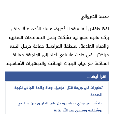
محمد الهروالي
لفظ طفلان أنفاسهما الأخيرة، مساء الأحد، غرقًا داخل
بركة مائية عشوائية تشكلت بفعل التساقطات المطرية
والمياه العادمة، بمنطقة المرادسة جماعة حربيل اقليم
مراكش، في حادث مأساوي أعاد إلى الواجهة معاناة
الساكنة مع غياب البنيات الوقائية والتجهيزات الأساسية.
اقرأ أيضا...
تطورات في جريمة قتل أمزميز.. وفاة والدة الجاني نتيجة
الصدمة
حادثة سير تودي بحياة زوجين على الطريق بين جماعتي
بوشفاعة وسيدي عبد الله بتازة