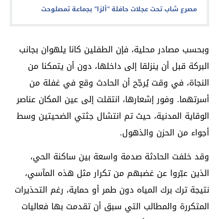
مصرع شاب تحت عجلات حافلة “ألزا” بجماعة تمصلوحت
وبحسب مصادر محلية، فإن الطفلين كانا يلهوان بجانب
البركة قبل أن ينزلقا إلى داخلها، دون أن يتمكنا من
النجاة، في وقت يُرجّح أن الحادث وقع في غفلة من
أسرتهما. وفور إشعارها، انتقلت إلى عين المكان عناصر
الوقاية المدنية، حيث تم انتشال جثتي الضحيتين وسط
أجواء من الحزن والذهول.
وقد خلفت الحادثة صدمة واسعة بين ساكنة الحي،
الذين عبّروا عن غضبهم من تكرار مثل هذه المآسي،
نتيجة ترك برك المياه دون طمر أو حماية، رغم التحذيرات
المتكررة والمطالب التي سبق أن تقدمت بها فعاليات