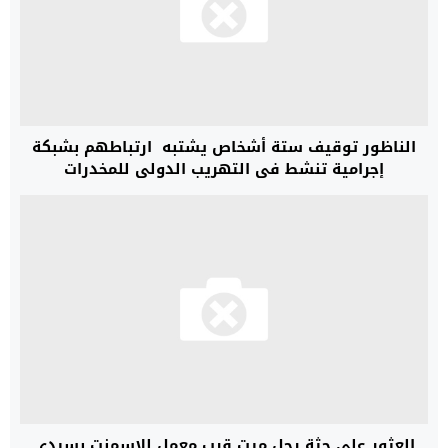
الناظور توقيف ستة أشخاص يشتبه ارتباطهم بشبكة
إجرامية تنشط في التهريب الدولي للمخدرات
العثور على جثة رجل ميت قرب معمل للإسمنت بسيدي