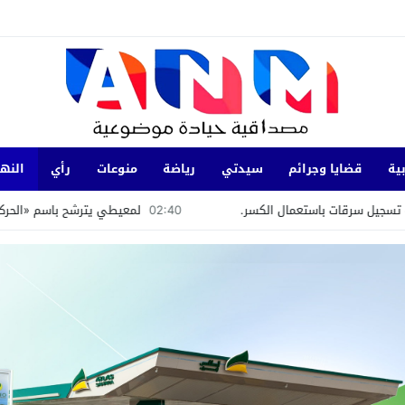
ية
قضايا وجرائم
سيدتي
رياضة
منوعات
رأي
النها
ستعمال الكسر.
02:40
لمعيطي يترشح باسم «الحركة الشعبية» بدائرة 