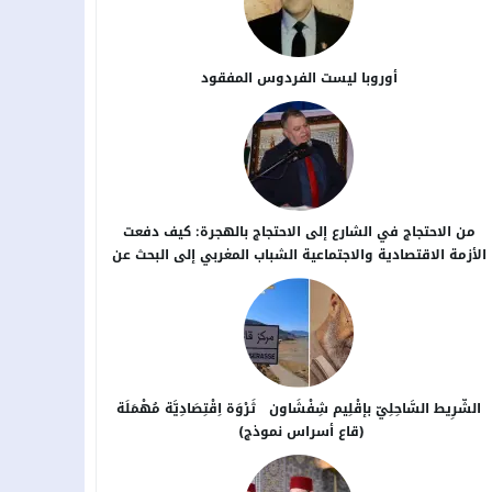
أوروبا ليست الفردوس المفقود
من الاحتجاج في الشارع إلى الاحتجاج بالهجرة: كيف دفعت
الأزمة الاقتصادية والاجتماعية الشباب المغربي إلى البحث عن
بدائل خارج الوطن؟
الشَّرِيط السَّاحِلِيّ بإقْلِيم شِفْشَاون ثَرْوَة اِقْتِصَادِيَّة مُهْمَلَة
(قاع أسراس نموذج)