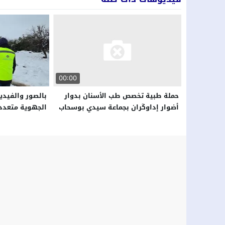
00:00
بالصور والفيديو
حملة طبية تخصص طب الأسنان بدوار
الجهوية متعددة
أضوار إداوكَران بجماعة سيدي بوسحاب
يحلون مشاكل ال
إقليم اشتوكة أيت باها
الحوز ويواصلون
المناطق