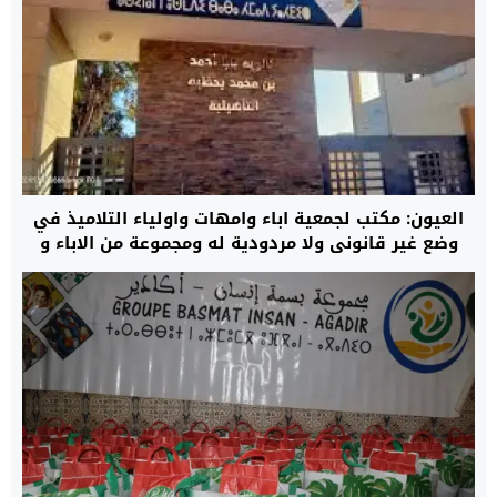
العيون: مكتب لجمعية اباء وامهات واولياء التلاميذ في
وضع غير قانوني ولا مردودية له ومجموعة من الاباء و
الامهات يطالبون بتطبيق القانون واجراء جمع عام لانهاء
المهزلة في اقرب وقت