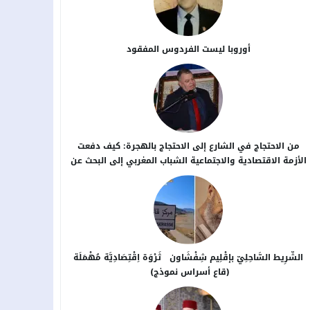
أوروبا ليست الفردوس المفقود
من الاحتجاج في الشارع إلى الاحتجاج بالهجرة: كيف دفعت
الأزمة الاقتصادية والاجتماعية الشباب المغربي إلى البحث عن
بدائل خارج الوطن؟
الشَّرِيط السَّاحِلِيّ بإقْلِيم شِفْشَاون ثَرْوَة اِقْتِصَادِيَّة مُهْمَلَة
(قاع أسراس نموذج)