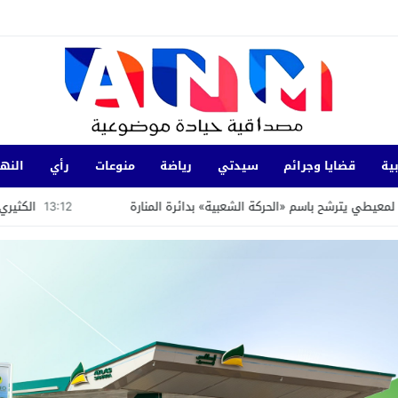
ية
قضايا وجرائم
سيدتي
رياضة
منوعات
رأي
النها
سم «الحركة الشعبية» بدائرة المنارة
13:12
الكثيري: انتفاضة القنيطرة سنة 1954 تجسد التلاحم الوثيق بين العرش والشعب وا