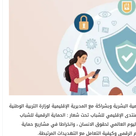
ة البشرية وبشراكة مع المديرية الإقليمية لوزارة التربية الوطنية
ز الثقافي ببوجدور يوم الخميس 19 دجنبر 2024 المنتدى الإقليمي للشباب تحت شعار : الحماية الرقمية للشباب
اليوم العالمي لحقوق الانسان ، وانخراطا في مشاريع حماية
م الرقمي وكيفية التعامل مع التهديدات المرتبطة.