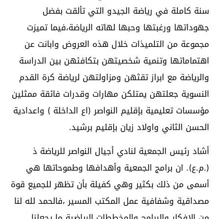
سنة كاملة في رياضة الجيدو التي تألقت بفضل
جهوداتها ورغبتها وحبها لهاته الرياضة،فيما تميزت
مجموعة من التلميذات خلال هذه العروض وابانت عن
اهتماماتها وتنمية شخصيتهن بتكافئهن بين الدراسة
والرياضة مع ابراز تقثهن ومزاولتهن لرياضة كرة القدم
النسوية جعلتهن يمتلكن مهارات وقدرات فائقة ممثلين
مؤسسات تعليمية بإقليم النواصر (اع الداخلة ) واعدادية
الحسن الثاني واولاد زيان بإقليم برشيد.
أشاد رئيس الجمعية لنادي أجيال النواصر للرياضة ذ
(.م.ع). ان برامج الجمعية وأهدافها وطموحاتها هي
أسمى من ذلك بكثير وهي كفيلة بأن تظهر للجميع قوة
مصداقية وشفافية عمل المكتب المسير ،فالحمد لله لنا
من الافكار والبرامج والمخططات الرياضية ما يجعلنا