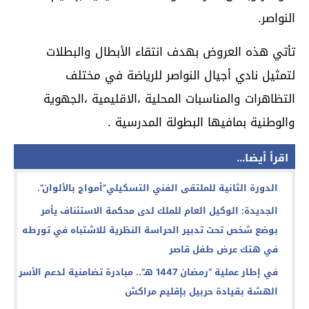
النواصر.
تأتي هذه العروض بهدف انتقاء الأبطال والبطلات
لتمثيل نادي أجيال النواصر للرياضة في مختلف
التظاهرات والمناسبات المحلية ،الاقليمية ،الجهوية
والوطنية بمافيها البطولة المدرسية .
اقرأ أيضا...
الدورة الثانية للملتقى الفني التسكيلي”أمواج بالألوان”.
الجديدة: الوكيل العام للملك لدى محكمة الاستئناف يأمر
بوضع شخص تحت تدبير الحراسة النظرية للاشتباه في تورطه
في هتك عرض طفل قاصر
في إطار عملية “رمضان 1447 هـ”.. مبادرة تضامنية لدعم الأسر
الهشة بقيادة حربيل بإقليم مراكش