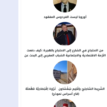
أوروبا ليست الفردوس المفقود
من الاحتجاج في الشارع إلى الاحتجاج بالهجرة: كيف دفعت
الأزمة الاقتصادية والاجتماعية الشباب المغربي إلى البحث عن
بدائل خارج الوطن؟
الشَّرِيط السَّاحِلِيّ بإقْلِيم شِفْشَاون ثَرْوَة اِقْتِصَادِيَّة مُهْمَلَة
(قاع أسراس نموذج)