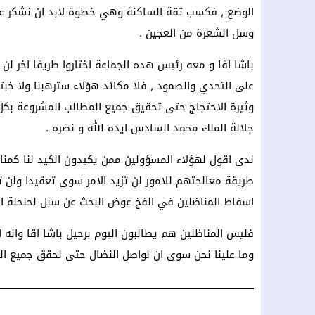
الوضع , فكسب تقة الساكنة وهي خطوة لابد ان نشكر عل
وسل الشعرة من العجين .
باشا اقا و معه رئيس هده الجماعة اختاروا طريقا اخر لن 
على التحدي والصمود , فلا مكائد هؤلاء سترهبنا ولا خبت
وثيرة الاحتجاج حتى تحقيق جميع المطالب المشروعة بكل ا
جلالة الملك محمد السادس ايده الله و نصره .
لدى اقول لهؤلاء المسؤولين ممن يكيدون الكيد لنا كمناض
طريقة معالجتهم للامور لن تزيد الامر سوى تعقيدا ولن ت
اسقاط المناضلين في الفخ عوض البحث عن سبل لحلحلة ال
فليس المناظلين هم يطالبون اليوم برحيل باشا اقا وانه
وما علينا نحن سوى ان نواصل النضال حتى نحقق جميع ال