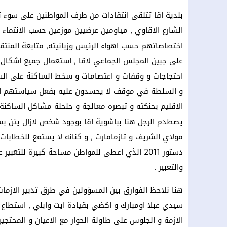
بلدية اقا تتلقى انتقادات من طرف المواطنين على سوء ت
الشارع الاقاوي , مياومين عرضيين موزعين حسب الانتما
اختصاصاتهم حسب اهواء الرئيس وزبانيته, متابعة المنتق
على جبين المجلس الجماعي لاقا , استعمال جميع اشكال 
احتجاجات و وقفات و اعتصامات و سخط الساكنة على السل
و السلطة في موقف لا يحسدون عليه بفعل سياستهم الع
الاقليم بحنكته و تبصره معالجة و حلحلة مشاكل الساكنة 
يصطدم الرجل هنا بباشوية اقا بوجود شخص لازال يئن بسيا
مولاي الشريف و تازمامارت , و كنانه لا يستمع للخطابات 
دستور 2011 الذي اعطى للمواطن مساحة كبيرة لل
والتعبير .
هنا نلاحظ الفوارق بين المسؤولين في طرق تدبير الازمات
سيدي عبلا اومبارك و اكضي بقيادة ايت وابلي , استطاع 
الازمة و الجلوس على طاولة الحوار مع الاعيان و المحتجي