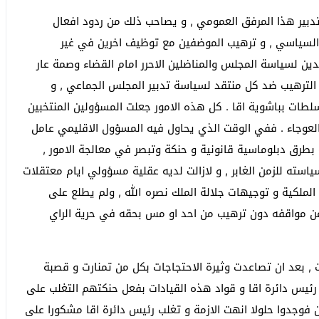
دبير هذا المرفق العمومي , و يصاحب ذلك من ردود افعال
ء السياسي , و ترهيب الموضفين مع توظيف اخرين في غير
دين لسياسة المجلس والمناضلين الاحرر امام القضاء وصمة عار
الترهيب ضد كل منتقد لسياسة تدبير المجلس الجماعي , و
طات بباشوية اقا . كل هذه الامور جعلت المسؤولين المنتخبين
وجاء . ففي الوقت الذي يحاول فيه المسؤول الاقليمي عامل
بطرق دبلوماسية قانونية و حنكة وتبصر في معالجة الامور ,
سته للزمن الغابر , و لازالت لديه عقلية مسؤولي ايام معتقلات
الملكية و توجيهات جلالة الملك نصره الله , ولم يطلع على
تعبير عن مواقفه دون ترهيب من احد او مس بحقه في حرية الراي
 , بعد ان تصاعدت وثيرة الاحتجاجات بكل من تمنارت و قصبة
رئيس دائرة اقا و قواد هذه القيادات بفعل حنكتهم التغلب على
ن فوجدوا حلولا انهت الازمة و تغلب رئيس دائرة اقا مشكورا على