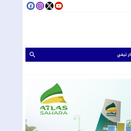
ر تيفي
كوتونو
 تورطهما في سرقات من داخل المنازل وتصريف المسروقات
لقي رشوة
.