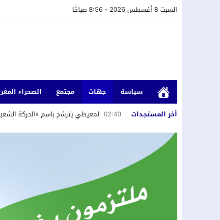
السبت 8 أغسطس 2026 - 8:56 صباحًا
سياسة
جهات
مجتمع
الصحراء المغرب
أخر المستجدات
02:40
لمعيطي يترشح باسم «الحركة الشعبية»
18:34
جمعية “الشباب الرائد” تستعرض تجربة 
18:33
وجدة.. توقيف هولندي مبحوث عنه دوليا
18:23
إقليم الحسيمة.. حادث سير يفسد فر
17:48
وجدة..توقيف شخص بموجب مذكرة دولية 