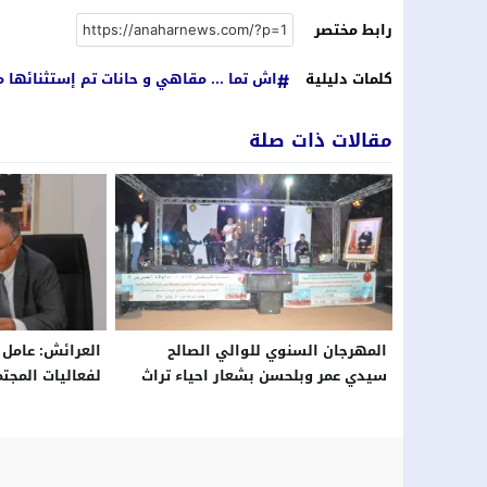
رابط مختصر
كلمات دليلية
اش تما ... مقاهي و حانات تم إستثنائها 
مقالات ذات صلة
المهرجان السنوي للوالي الصالح
العرائش: عامل ا
سيدي عمر وبلحسن بشعار احياء تراث
لفعاليات المجت
اولاد احريز
الشرفة الأطلس