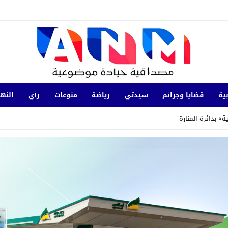
ية
قضايا وجرائم
سيدتي
رياضة
منوعات
رأي
النها
 بدائرة المنارة
الداخلة في التنمية المستدامة خلال لقاء حول العمل المناخي والحوكمة البيئية ب
ً بموجب نشرة حمراء للأنتربول
18:28
الجديدة.. توقيف شخصين للاشتباه في
حة عرس بتارجيست ويستنفر السلطات
18:20
الإطاحة برئيس جماعة متلبساً بت
متورط في ترويج المخدرات والاحتجاز والعنف المرتكبين في إطار شبكة إجرامية