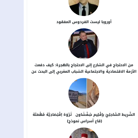
أوروبا ليست الفردوس المفقود
من الاحتجاج في الشارع إلى الاحتجاج بالهجرة: كيف دفعت
الأزمة الاقتصادية والاجتماعية الشباب المغربي إلى البحث عن
بدائل خارج الوطن؟
الشَّرِيط السَّاحِلِيّ بإقْلِيم شِفْشَاون ثَرْوَة اِقْتِصَادِيَّة مُهْمَلَة
(قاع أسراس نموذج)