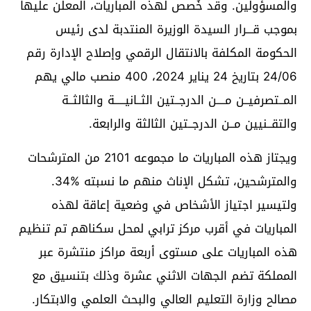
والمسؤولين. وقد خُصص لهذه المباريات، المعلن عليها
بموجب قـــرار السيدة الوزيرة المنتدبة لدى رئيس
الحكومة المكلفة بالانتقال الرقمي وإصلاح الإدارة رقم
24/06 بتاريخ 24 يناير 2024، 400 منصب مالي يهم
المــتصرفيــن مــــن الدرجــتين الثــانيـــــة والثالثــة
والتقــنيين مــن الدرجــتين الثالثة والرابعة.
ويجتاز هذه المباريات ما مجموعه 2101 من المترشحات
والمترشحين، تشكل الإناث منهم ما نسبته %34.
ولتيسير اجتياز الأشخاص في وضعية إعاقة لهذه
المباريات في أقرب مركز ترابي لمحل سكناهم تم تنظيم
هذه المباريات على مستوى أربعة مراكز منتشرة عبر
المملكة تضم الجهات الاثني عشرة وذلك بتنسيق مع
مصالح وزارة التعليم العالي والبحث العلمي والابتكار.