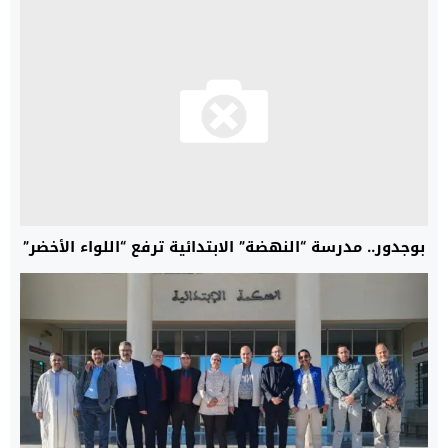
مستقبل… نحو قراءة متقدمة للحق في النسب”،
بوجدور.. مدرسة “النهضة” الابتدائية ترفع “اللواء الأخضر”