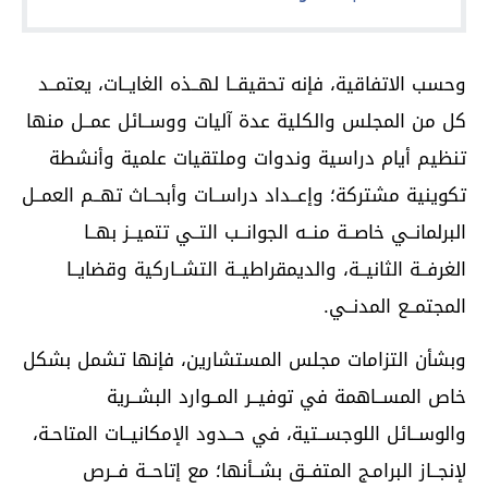
وحسب الاتفاقية، فإنه تحقيقــا لهــذه الغايــات، يعتمــد
كل من المجلس والكلية عدة آليات ووســائل عمــل منها
تنظيم أيام دراسية وندوات وملتقيات علمية وأنشطة
تكوينية مشتركة؛ وإعــداد دراســات وأبحــاث تهــم العمــل
البرلمانــي خاصــة منــه الجوانــب التــي تتميــز بهــا
الغرفــة الثانيــة، والديمقراطيــة التشــاركية وقضايــا
المجتمــع المدنــي.
وبشأن التزامات مجلس المستشارين، فإنها تشمل بشكل
خاص المســاهمة في توفيــر المــوارد البشــرية
والوســائل اللوجســتية، في حــدود الإمكانيــات المتاحـة،
لإنجــاز البرامـج المتفــق بشــأنها؛ مع إتاحــة فــرص