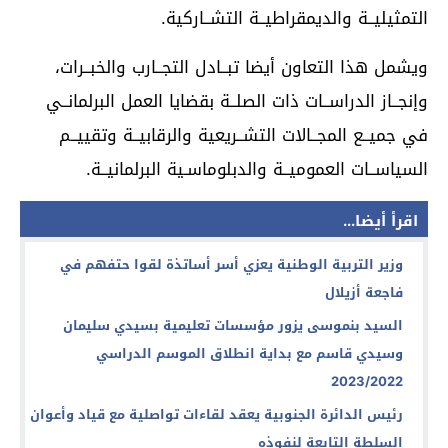
التمثيليــة والديمقراطيــة التشــاركية.
ويشمل هذا التعاون أيضا تبــادل التجــارب والخبــرات،
وإنجــاز الدراســات ذات الصلــة بقضايا العمل البرلمانــي
في جميــع المجــالات التشــريعية والرقابيــة وتقييــم
السياســات العموميــة والدبلوماسـية البرلمانيــة.
اقرأ أيضا...
وزير التربية الوطنية يعزي أسر أساتذة لقوا حتفهم في
فاجعة أزيلال
السيد بنموسى يزور مؤسسات تعليمية بسيدي سليمان
وسيدي قاسم مع بداية انطلاق الموسم الدراسي
2023/2022
رئيس الدائرة الجنوبية يعقد لقاءات تواصلية مع قياد وأعوان
السلطة التابعة لنفوذه