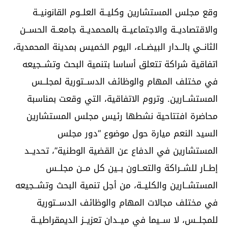
وقع مجلس المستشارين وكليــة العلــوم القانونيــة
والاقتصاديــة والاجتماعيــة بالمحمديــة جامعــة الحســن
الثانــي بالــدار البيضــاء، اليوم الخميس بمدينة المحمدية،
اتفاقية شراكة تتعلق أساسا بتنمية البحث وتشــجيعه
في مختلف المهام والوظائف الدســتورية لمجلــس
المستشــارين. وتروم الاتفاقية، التي وقعت بمناسبة
محاضرة افتتاحية نشطها رئيس مجلس المستشارين
السيد النعم ميارة حول موضوع “دور مجلس
المستشارين في الدفاع عن القضية الوطنية”، تحديــد
إطــار للشــراكة والتعــاون بــين كل مــن مجلــس
المستشــارين والكليــة، من أجل تنمية البحث وتشــجيعه
في مختلف مجالات المهام والوظائف الدســتورية
للمجلــس، لا ســيما في ميــدان تعزيــز الديمقراطيــة