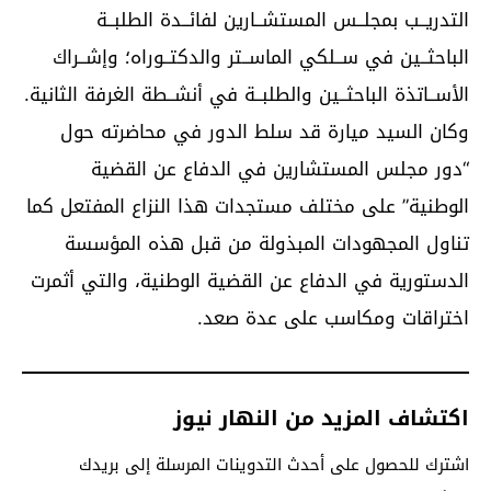
التدريــب بمجلــس المستشــارين لفائــدة الطلبــة
الباحثــين في ســلكي الماســتر والدكتــوراه؛ وإشــراك
الأســاتذة الباحثــين والطلبــة في أنشــطة الغرفة الثانية.
وكان السيد ميارة قد سلط الدور في محاضرته حول
“دور مجلس المستشارين في الدفاع عن القضية
الوطنية” على مختلف مستجدات هذا النزاع المفتعل كما
تناول المجهودات المبذولة من قبل هذه المؤسسة
الدستورية في الدفاع عن القضية الوطنية، والتي أثمرت
اختراقات ومكاسب على عدة صعد.
اكتشاف المزيد من النهار نيوز
اشترك للحصول على أحدث التدوينات المرسلة إلى بريدك