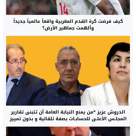
كيف فرضت كرة القدم المغربية واقعاً عالمياً جديداً
وألهمت جماهير الأرض؟
الدروش عزيز *من يمنع النيابة العامة أن تتبنى تقارير
المجلـس الأعلـى للحسابـات بصفة تلقائية و بدون تمييز
؟؟؟