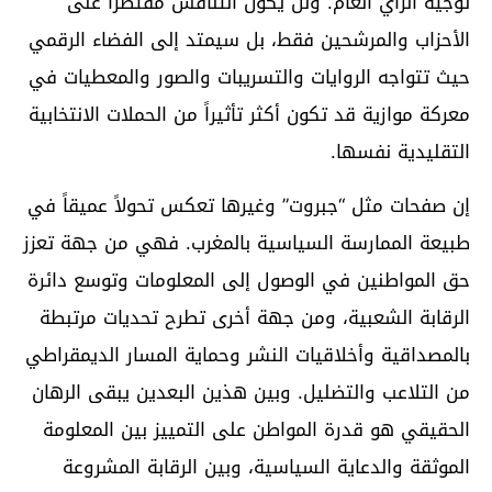
توجيه الرأي العام. ولن يكون التنافس مقتصراً على
الأحزاب والمرشحين فقط، بل سيمتد إلى الفضاء الرقمي
حيث تتواجه الروايات والتسريبات والصور والمعطيات في
معركة موازية قد تكون أكثر تأثيراً من الحملات الانتخابية
التقليدية نفسها.
إن صفحات مثل “جبروت” وغيرها تعكس تحولاً عميقاً في
طبيعة الممارسة السياسية بالمغرب. فهي من جهة تعزز
حق المواطنين في الوصول إلى المعلومات وتوسع دائرة
الرقابة الشعبية، ومن جهة أخرى تطرح تحديات مرتبطة
بالمصداقية وأخلاقيات النشر وحماية المسار الديمقراطي
من التلاعب والتضليل. وبين هذين البعدين يبقى الرهان
الحقيقي هو قدرة المواطن على التمييز بين المعلومة
الموثقة والدعاية السياسية، وبين الرقابة المشروعة