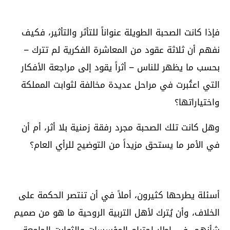
فإذا كانت الصحبة الطويلة عنواناً للتأثر والتأثير، فكيف
نفهم أن ثلاثة عقود من المعاشرة الفكرية لم تترك –
بحسب ما يظهر للناس – أثراً يقود إلى مراجعة الأفكار
التي اعتُبرت في مراحل عديدة مخالفة لثوابت المملكة
واختياراتها؟
وهل كانت تلك الصحبة مجرد رفقة زمنية بلا أثر، أم أن
في الأمر ما يستحق مزيداً من التوضيح للرأي العام؟
أسئلة يطرحها كثيرون، أملاً في أن تنتصر الحكمة على
الخلاف، وأن يُترك لأهل التربية الروحية ما هو من صميم
شأنهم، في إطار احترام المؤسسات والثوابت الجامعة