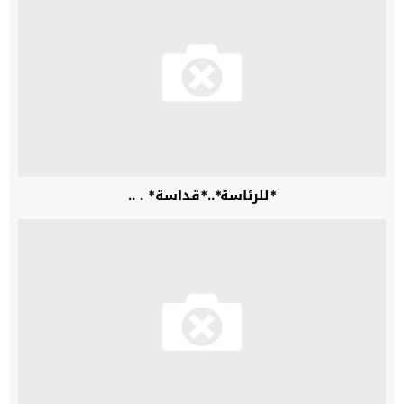
*للرئاسة*..*قداسة* . ..