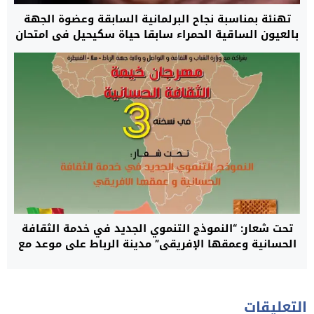
تهنئة بمناسبة نجاح البرلمانية السابقة وعضوة الجهة
بالعيون الساقية الحمراء سابقا حياة سكيحيل في امتحان
الادماج الخاص بوزارة العدل كإطار منتدب قضائي
تحت شعار: “النموذج التنموي الجديد في خدمة الثقافة
الحسانية وعمقها الإفريقي” مدينة الرباط على موعد مع
مهرجان خيمة الثقافة الحسانية في نسخته 3
التعليقات