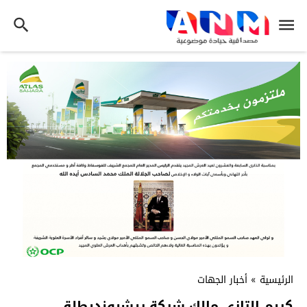
الرئيسية
»
أخبار الجهات
كريم التازي مالك شركة ريشبونديطلق