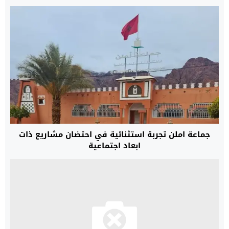
بوكسينغ” من التحضيرات لكأس العرش
جماعة املن تجربة استثنائية في احتضان مشاريع ذات
ابعاد اجتماعية