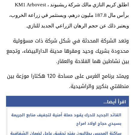
اطلق كريم التازي مالك شركة ريشبوند ، KM1 Arbovest
برأس مال 187.8 مليون درهم، ويستثمر في زراعة الخروب،
ويعتبر ذلك عن حجم الرهان الزراعي الجديد للتازي.
وتعد الشركة المحدثة في شكل شركة ذات مسؤولية
محدودة بشريك وحيد ومقرها مدينة الدارالبيضاء، وتجمع
بين نشاطين هما الفلاحة والعقار.
ويمتد برنامج الغرس على مساحة 120 هكتارا موزعة بين
منطقتي بنكرير والراشيدية.
اقرأ أيضا...
القائد الجديد للدرك يقود حملة أمنية لتجفيف منابع الجريمة
بسيدي حجاج اولاد امراح
ساكنة المحبس يطالبون بفتح تحقيق عاجل لضمان الشفافية