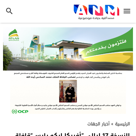
الرئيسية
»
أخبار الجهات
النسخة 17 لرالي “أفريكا إيكو رايس”قافلة