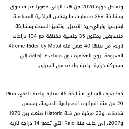
وتسجل دورة 2026 من هذا الرالي حضورا غير مسبوق
بمشاركة 289 متسابقا، ما يعكس الجاذبية المتواصلة
لإفريقيا ولرالي-ريد الأصيل. وتتميز النسخة بمشاركة
متسابقين يمثلون 35 جنسية مختلفة مع 104 دراجات
نارية، من بينها 40 ضمن فئة Xtreme Rider by Motul
المعروفة بروح المغامرة دون مساعدة، إضافة إلى
مشاركة دراجة رباعية واحدة في السباق.
كما يعرف السباق مشاركة 45 سيارة رباعية الدفع، منها
20 من فئة المركبات الصحراوية الخفيفة، وخمس
شاحنات، و23 مركبة من فئة Historic صنعت بين 1970
و2007، إلى جانب فئة Raid التي تجمع 14 دراجة نارية