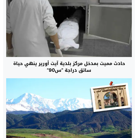
حادث مميت بمدخل مركز بلدية آيت أورير ينهي حياة
سائق دراجة “س90”