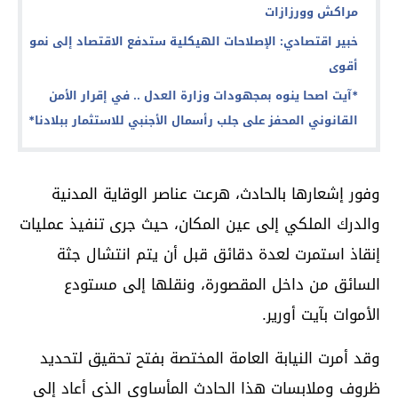
مراكش وورزازات
خبير اقتصادي: الإصلاحات الهيكلية ستدفع الاقتصاد إلى نمو
أقوى
*آيت اصحا ينوه بمجهودات وزارة العدل .. في إقرار الأمن
القانوني المحفز على جلب رأسمال الأجنبي للاستثمار ببلادنا*
وفور إشعارها بالحادث، هرعت عناصر الوقاية المدنية
والدرك الملكي إلى عين المكان، حيث جرى تنفيذ عمليات
إنقاذ استمرت لعدة دقائق قبل أن يتم انتشال جثة
السائق من داخل المقصورة، ونقلها إلى مستودع
الأموات بآيت أورير.
وقد أمرت النيابة العامة المختصة بفتح تحقيق لتحديد
ظروف وملابسات هذا الحادث المأساوي الذي أعاد إلى