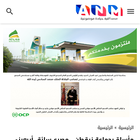
الرئيسية
»
الرئيسية
مأساة بجماعة زرقطن.. مصرع سائق أربعيني