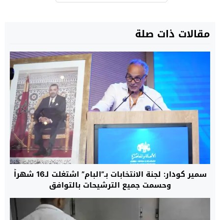
مقالات ذات صلة
سمير كودار: لجنة الانتخابات بـ”البام” اشتغلت لـ16 شهراً
وحسمت جميع الترشيحات بالتوافق