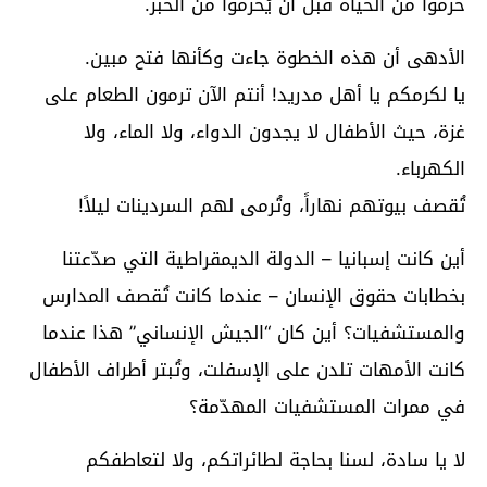
حُرموا من الحياة قبل أن يُحرموا من الخبز.
الأدهى أن هذه الخطوة جاءت وكأنها فتح مبين.
يا لكرمكم يا أهل مدريد! أنتم الآن ترمون الطعام على
غزة، حيث الأطفال لا يجدون الدواء، ولا الماء، ولا
الكهرباء.
تُقصف بيوتهم نهاراً، وتُرمى لهم السردينات ليلاً!
أين كانت إسبانيا – الدولة الديمقراطية التي صدّعتنا
بخطابات حقوق الإنسان – عندما كانت تُقصف المدارس
والمستشفيات؟ أين كان “الجيش الإنساني” هذا عندما
كانت الأمهات تلدن على الإسفلت، وتُبتر أطراف الأطفال
في ممرات المستشفيات المهدّمة؟
لا يا سادة، لسنا بحاجة لطائراتكم، ولا لتعاطفكم