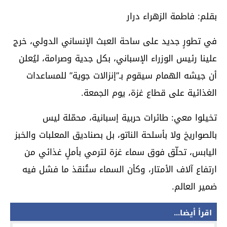
بقلم: فاطمة الزهراء درار
في تطورٍ جديد على ساحة العبث الإنساني الدولي، خرج
علينا رئيس الوزراء الإسباني، بكل جدية وصرامة، ليُعلن
أن جيشه الهمام سيقوم بـ”إنزالات جوية” للمساعدات
الغذائية على قطاع غزة، يوم الجمعة.
تخيلوا معي: طائرات حربية إسبانية، محمّلة ليس
بالصواريخ ولا بأسلحة الناتو، بل بصناديق المعلبات والخبز
اليابس، تحلّق فوق سماء غزة لترمي بأملٍ غذائي من
ارتفاع آلاف الأمتار، وكأن السماء ستُنقذ ما فشل فيه
ضمير العالم.
اقرأ أيضا...