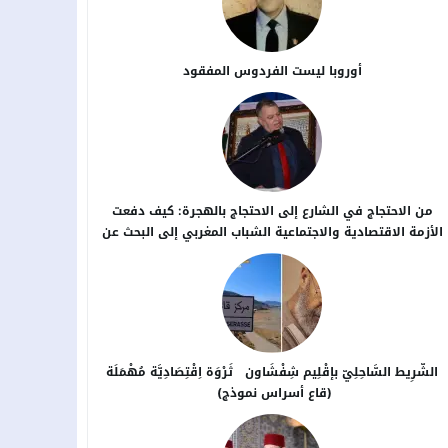
أوروبا ليست الفردوس المفقود
من الاحتجاج في الشارع إلى الاحتجاج بالهجرة: كيف دفعت
الأزمة الاقتصادية والاجتماعية الشباب المغربي إلى البحث عن
بدائل خارج الوطن؟
الشَّرِيط السَّاحِلِيّ بإقْلِيم شِفْشَاون ثَرْوَة اِقْتِصَادِيَّة مُهْمَلَة
(قاع أسراس نموذج)