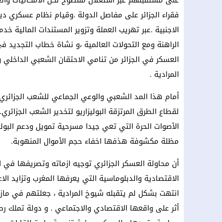
على مستقبلهم عبر استغلال مفضوح لكل الامكانيات والع
فقراء الجزائر على مفاصل الدولة .وقيام نظام عسكري ديكت
الاجنبية .عبر تهريب العملة وتزوير المستندات المالية خدم
الراهنة ومع التحولات العالمية ،و نشاة خطاب التجديد في
العسكر في الجزائر من تنامي الاحتقان الشعبي الداخلي 
المرادية .
أمام هذا المد الشعبي والوعي الجماعي للشعب الجزائري
لقطاع الطرق المرتزقة البوليزاريو لتخدير الشعب الجزائري
الأصوات الحرة التي تعي جيدا مسرحية تمويل ودعم البوليز
مظلة مكشوفة هذفها اخفاء حجم الأموال المنهوبة.
أن محاولة العسكر الجزائري توجيه ازماته وتصريفها في ا
الاقتصادية والدبلوماسية التي يعرفها المغرب وتزايد ال
انتهت بشكل لم يتقبله شيوخ المرادية ، جعلتهم في مازق ا
أثر على واقعها الاقتصادي والاجتماعي . و دولة تملك ر