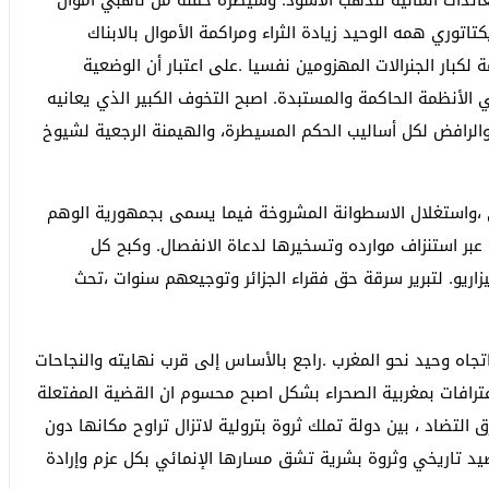
ائدات المالية للذهب الأسود. وسيطرة حفنة من ناهبي أموال
اتوري همه الوحيد زيادة الثراء ومراكمة الأموال بالابناك
ة لكبار الجنرالات المهزومين نفسيا .على اعتبار أن الوضعية
 الأنظمة الحاكمة والمستبدة. اصبح التخوف الكبير الذي يعانيه
والرافض لكل أساليب الحكم المسيطرة، والهيمنة الرجعية لشيوخ
 ،واستغلال الاسطوانة المشروخة فيما يسمى بجمهورية الوهم
. عبر استنزاف موارده وتسخيرها لدعاة الانفصال. وكبح كل
اريو. لتبرير سرقة حق فقراء الجزائر وتوجيعهم سنوات ،تحث
تجاه وحيد نحو المغرب .راجع بالأساس إلى قرب نهايته والنجاحات
اعترافات بمغربية الصحراء بشكل اصبح محسوم ان القضية المفتعلة
لتضاد ، بين دولة تملك ثروة بترولية لاتزال تراوح مكانها دون
صيد تاريخي وثروة بشرية تشق مسارها الإنمائي بكل عزم وإرادة