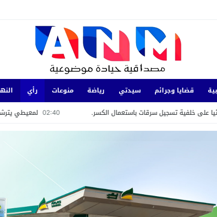
ية
قضايا وجرائم
سيدتي
رياضة
منوعات
رأي
النها
 تسجيل سرقات باستعمال الكسر.
02:40
لمعيطي يترشح باسم «الحركة ا