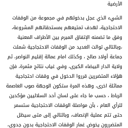
الأرضية
الشيء الذي عجل بدخولهم في مجموعة من الوقفات
الاحتجاجية، لهدف تمتيعهم بمستحقاتهم المشروعة،
وفق ما تضمنه الإتفاق المبرم بين الأطراف المعنية
،وبالتالي توالت العديد من الوقفات الاحتجاجية شملت
جماعة أولاد صالح ، وكذلك امام عمالة إقليم النواصر، ثم
ولاية الدار البيضاء الكبرى، وفي غياب نتائج مثمرة، فإن
هؤلاء المتضررين قرروا الدخول في وقفات احتجاجية
مماثلة اخرى، وهذه المرة ستكون الوجهة صوب العاصمة
الرباط ، حسب ما جاء على لسان أحد السلاليين مؤكدين
للرأي العام ، بأن مواصلة الوقفات الاحتجاجية ستسمر
حتى تتم عملية الإنصاف، وبالتالي إلى متى سيظل
المتضررون يخوض غمار الوقفات الاحتجاجية بدون جدوى،