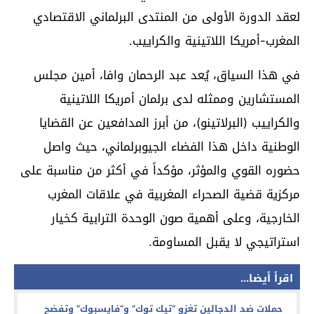
لعقد الدورة الأولى من المنتدى البرلماني الاقتصادي
المغرب-أمريكا اللاتينية والكراييب.
في هذا السياق، يُعد عبد الرحمان وافا، أمين مجلس
المستشارين وممثله لدى برلمان أمريكا اللاتينية
والكراييب (البرلاتينو)، من أبرز المدافعين عن القضايا
الوطنية داخل هذا الفضاء الجيوبرلماني، حيث واصل
حضوره القوي والمؤثر، مؤكداً في أكثر من مناسبة على
مركزية قضية الصحراء المغربية في علاقات المغرب
الخارجية، وعلى أهمية صون الوحدة الترابية كخيار
استراتيجي لا يقبل المساومة.
اقرأ أيضا...
حملات ضد الدجالين تغزو “تيك توك” و“فايسبوك” وتفضح