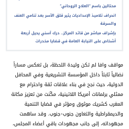
محتالين باسم “العلاج الروحاني”
انحراف تلاميذ الإعداديات يثير قلق الأسر بعد تنامي العنف
والسرقة
بإشراف مباشر من قائد المركز.. درك آسني يحيل أربعة
أشخاص على النيابة العامة في قضايا مخدرات
مواقف وافا لم تكن وليدة اللحظة، بل تعكس مساراً
نضالياً ثابتاً داخل المؤسسة التشريعية وفي المحافل
الدولية، حيث نجح في بناء علاقات ثقة واحترام مع
ممثلي برلمانات أمريكا اللاتينية، مكّنت من تعزيز مكانة
المغرب كشريك موثوق ومؤثر في قضايا التنمية
والديمقراطية والتعاون جنوب-جنوب. وقد ساهمت
مجهوداته، إلى جانب مجهودات باقي أعضاء المجلس،