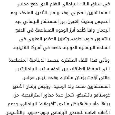
في سياق اللقاء البرلماني الهام الذي جمع مجلس
المستشارين المغربي بوفد برلمان الأنديز، المنعقد يوم
الخميس بمدينة العيون، برز المستشار البرلماني عبد
الرحمان وافا كأحد أبرز الوجوه المساهمة في الدفع
بالتعاون جنوب-جنوب، وتعزيز الحضور المغربي في
الساحة البرلمانية الدولية، خاصة في أمريكا اللاتينية.
ويأتي هذا اللقاء المشترك ليجسد الدينامية المتصاعدة
التي تعرفها العلاقات بين المؤسستين البرلمانيتين،
والتي تُوّجت بإعلان مشترك وقعه رئيس مجلس
المستشارين محمد ولد الرشيد، ورئيس برلمان الأنديز
غوستافو باتشيكو، شمل عدة محاور استراتيجية، من
بينها مأسسة هياكل منتدى “أفرولاك” البرلماني، ودعم
الأمانة العامة للمنتدى البرلماني جنوب-جنوب، والتأسيس