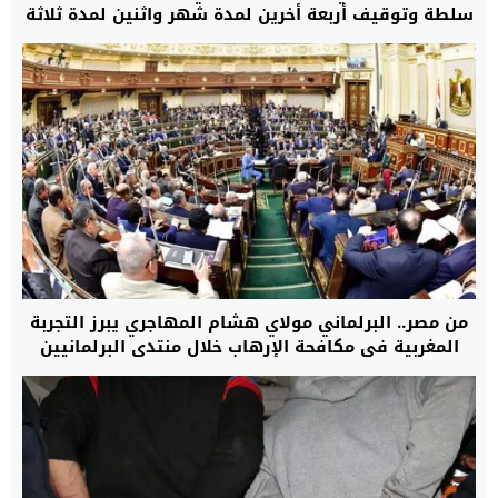
سلطة وتوقيف أربعة أخرين لمدة شهر واثنين لمدة ثلاثة
أشهر
من مصر.. البرلماني مولاي هشام المهاجري يبرز التجربة
المغربية في مكافحة الإرهاب خلال منتدى البرلمانيين
العرب للسكان والتنمية + فيديو