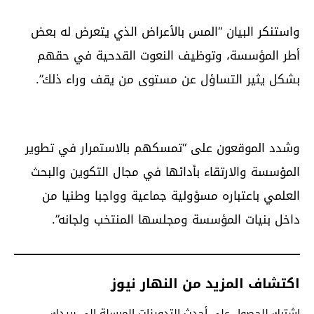
واستنكر البيان “المس بالأعراض الذي يتعرض له بعض
أطر المؤسسة، وتوظيف النعوت القدحية في حقهم
بشكل يثير التساؤل عن مستوى من يقف وراء ذلك”.
وشدد الموقعون على “تمسكهم بالاستمرار في تطوير
المؤسسة والارتقاء بأدائها في مجال التكوين والبحث
العلمي باعتباره مسؤولية جماعية وواجبا وطنيا من
داخل بنيات المؤسسة ومجلسها المنتخب ولجانه”.
اكتشاف المزيد من النهار نيوز
اشترك للحصول على أحدث التدوينات المرسلة إلى بريدك