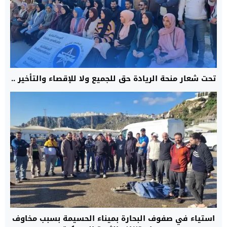
تحت شعار منحة الريادة حق للجميع ولا للإقصاء والتأخير ..
استياء في صفوف البحارة بميناء الحسيمة بسبب مخاوف