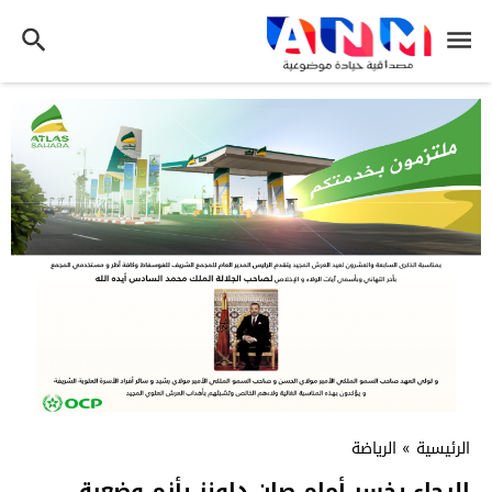
الرئيسية
»
الرياضة
الرجاء يخسر أمام صان داونز يأزم وضعية